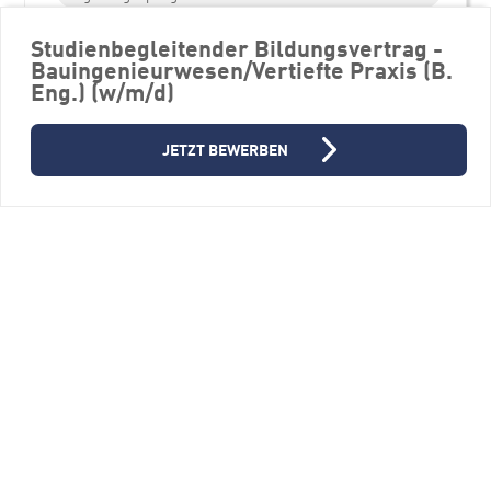
Essenszuschuss
Ergonomie am Arbeitsplatz
Studienbegleitender Bildungsvertrag -
Maßnahmen zur Gesundheitsförderung
Bauingenieurwesen/Vertiefte Praxis (B.
Eng.) (w/m/d)
Flexible Arbeitszeiten
Homeoffice
Teilzeit
Moderner und sicherer Arbeitsplatz
JETZT BEWERBEN
Personalentwicklungsprogramme
Weitere Stellenangebote