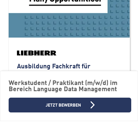
Ausbildung Fachkraft für
Lagerlogistik ab September 2027
(m/w/d)
Werkstudent / Praktikant (m/w/d) im
Bereich Language Data Management
Firmengruppe Liebherr
88457 Kirchdorf/Oberopfingen
JETZT BEWERBEN
Werkstudententätigkeit