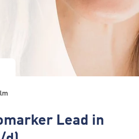
Ulm
iomarker Lead in
/d)