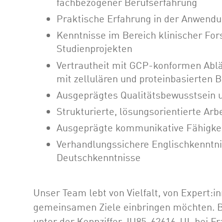
fachbezogener Berufserfahrung
Praktische Erfahrung in der Anwend
Kenntnisse im Bereich klinischer For
Studienprojekten
Vertrautheit mit GCP-konformen Abl
mit zellulären und proteinbasierten 
Ausgeprägtes Qualitätsbewusstsein u
Strukturierte, lösungsorientierte Ar
Ausgeprägte kommunikative Fähigkei
Verhandlungssichere Englischkenntnis
Deutschkenntnisse
Unser Team lebt von Vielfalt, von Expert:in
gemeinsamen Ziele einbringen möchten. Be
unter der Kennziffer JU85-62616-UL bei Fr