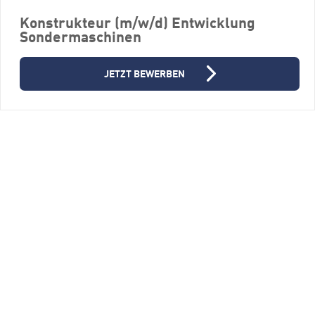
Konstrukteur (m/w/d) Entwicklung
Sondermaschinen
JETZT BEWERBEN
Bauingenieur (m/w/d)
FERCHAU GmbH, Niederlassung Ulm
89081 Ulm
Vollzeit