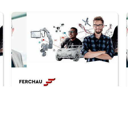
Compliance Specialist
Pharma Teilzeit (m/w/d)
FERCHAU GmbH, Niederlassung
Ulm