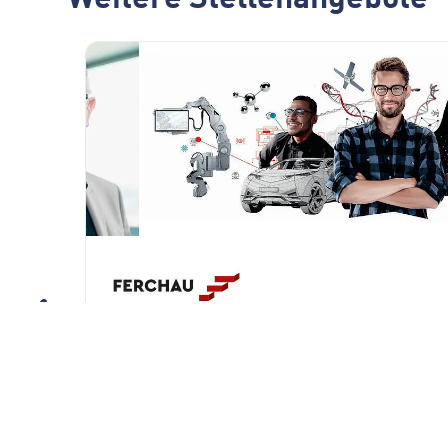
Bio Operator Pharma
(m/w/d)
g
FERCHAU GmbH, Niederlassung
Ulm