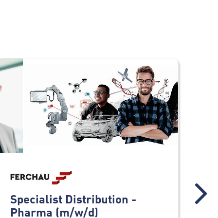
Specialist Distribution -
Te
Pharma (m/w/d)
(m