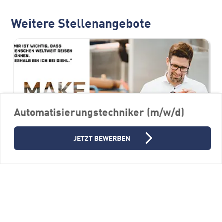
Weitere Stellenangebote
Automatisierungstechniker (m/w/d)
JETZT BEWERBEN
Versuchsfachkraft (m/w/d)
Diehl Aviation Laupheim GmbH
88471 Laupheim