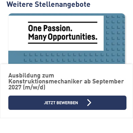
Weitere Stellenangebote
Ausbildung zum
Konstruktionsmechaniker ab September
2027 (m/w/d)
Solution Architect - Integration,
JETZT BEWERBEN
APIs & System Landscape (m/w/d)
Firmengruppe Liebherr
88457 Kirchdorf an der Iller