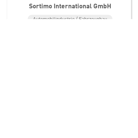
Sortimo International GmbH
Automobilindustrie / Fahrzeugbau
Standorte
Sortimo International GmbH
Dreilindenstraße 5
86441 Zusmarshausen
Direkt in Kontakt kommen
Social Media