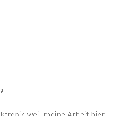
ng
ktronic,weil meine Arbeit hier