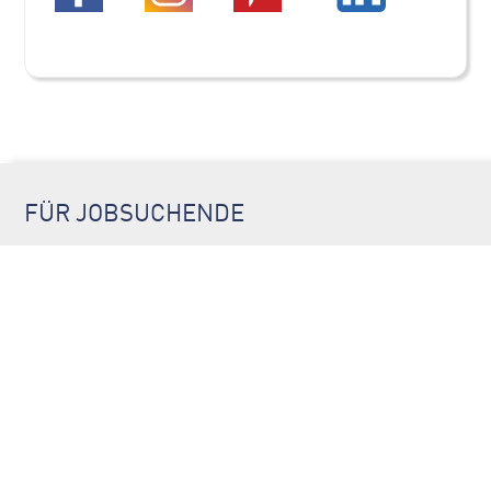
FÜR JOBSUCHENDE
jobs-ulm.de
jobs-augsburg.com
jobs-goeppingen.de
jobs-stuttgart.net
FÜR ARBEITGEBER
Login