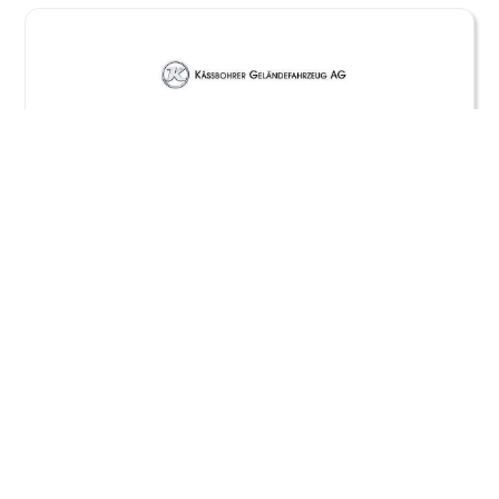
Kässbohrer Geländefahrzeug AG
Automobilindustrie / Fahrzeugbau
Standorte
Kässbohrer Geländefahrzeug AG
Kässbohrerstr. 11
88471 Laupheim
Direkt in Kontakt kommen
Herr Daniel Stadler
ANSPRECHPARTNER FÜR