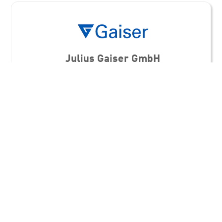
Julius Gaiser GmbH
Energiewirtschaft
Gebäudetechnik
Industrie
Maschinen- / Anlagenbau
Standorte
Julius Gaiser GmbH
Steinheimer Straße 57
89518 Heidenheim
Julius Gaiser GmbH
Blaubeurer Str. 86
89077 Ulm