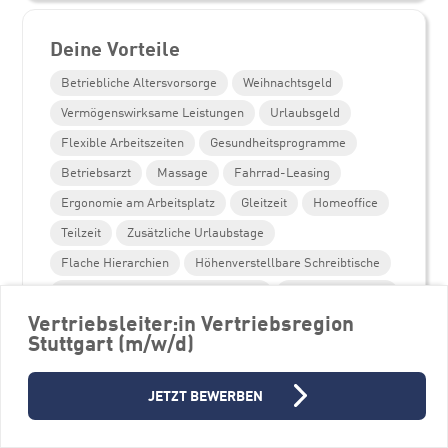
Deine Vorteile
Betriebliche Altersvorsorge
Weihnachtsgeld
Vermögenswirksame Leistungen
Urlaubsgeld
Flexible Arbeitszeiten
Gesundheitsprogramme
Betriebsarzt
Massage
Fahrrad-Leasing
Ergonomie am Arbeitsplatz
Gleitzeit
Homeoffice
Teilzeit
Zusätzliche Urlaubstage
Flache Hierarchien
Höhenverstellbare Schreibtische
Moderner und sicherer Arbeitsplatz
Mitarbeiterevents
Vertriebsleiter:in Vertriebsregion
Parkplätze
Unterstützung Weiterbildung
Stuttgart (m/w/d)
Personalentwicklungsprogramme
JETZT BEWERBEN