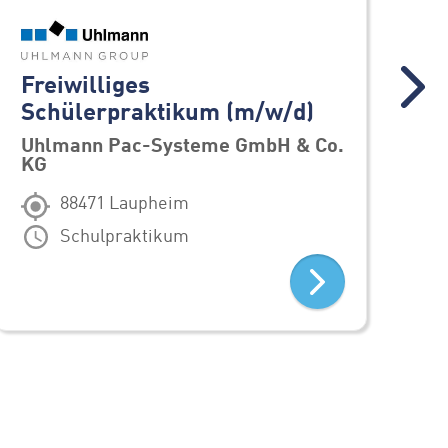
Freiwilliges
Sc
Schülerpraktikum (m/w/d)
(m
Uhlmann Pac-Systeme GmbH & Co.
Uh
KG
K
88471 Laupheim
Schulpraktikum
ALLE STELLENANGEBOTE