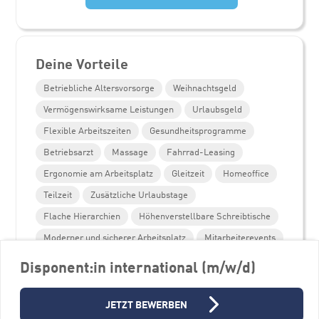
Deine Vorteile
Betriebliche Altersvorsorge
Weihnachtsgeld
Vermögenswirksame Leistungen
Urlaubsgeld
Flexible Arbeitszeiten
Gesundheitsprogramme
Betriebsarzt
Massage
Fahrrad-Leasing
Ergonomie am Arbeitsplatz
Gleitzeit
Homeoffice
Teilzeit
Zusätzliche Urlaubstage
Flache Hierarchien
Höhenverstellbare Schreibtische
Moderner und sicherer Arbeitsplatz
Mitarbeiterevents
Parkplätze
Unterstützung Weiterbildung
Disponent:in international (m/w/d)
Personalentwicklungsprogramme
JETZT BEWERBEN